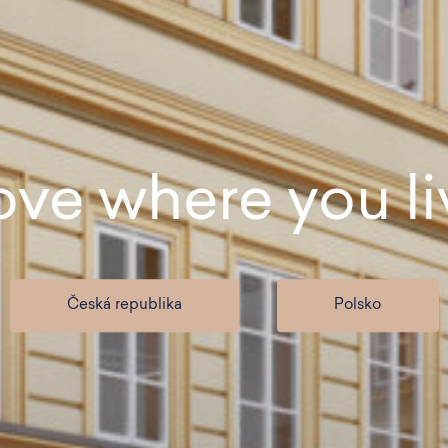
ove where you li
Česká republika
Polsko