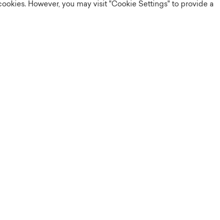
cookies. However, you may visit "Cookie Settings" to provide a
Vysoký standard
Kompletně zrekonstruované anebo
nové byty v atraktivních lokalitách
představují moderní nájemní bydlení