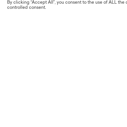
By clicking “Accept All”, you consent to the use of ALL the 
controlled consent.
Široký výběr
U nás si svůj nový domov vybere
opravdu každý, ať už chcete bydlet v
malém či velkém bytě, poblíž přírody